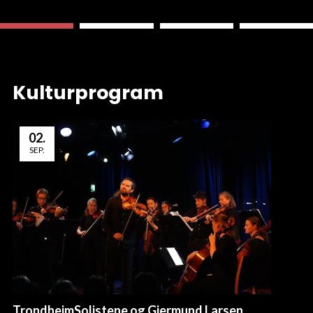
Kulturprogram
02
.
SEP.
TrondheimSolistene og Gjermund Larsen