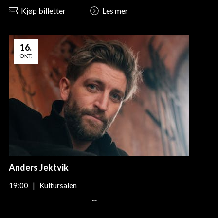
Kjøp billetter
Les mer
16
.
OKT.
Anders Jektvik
19:00
|
Kultursalen
Kjøp billetter
Les mer