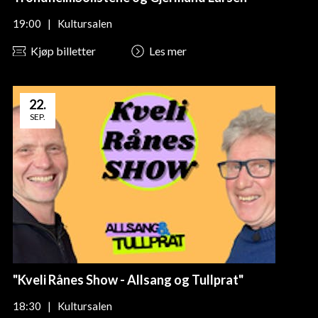
19:00
|
Kultursalen
Kjøp billetter
Les mer
22
.
SEP.
"Kveli Rånes Show - Allsang og Tullprat"
18:30
|
Kultursalen